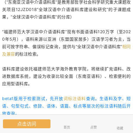
（
“东南亚汉语中介语语料库”是教育部哲学社会科学研究重大课题攻
关项目12JZD018“全球汉语中介语语料库建设和研究”的子课题成
果，“全球汉语中介语语料库”的分库）
“福建师范大学汉语中介语语料库”现有书面语语料120万字（至202
0年5月），语料来源以亚洲
（东盟国家居多）
汉语学习者为主，当
前可按字符串、偏误标记查询，提供与
“全球汉语中介语语料库”
相同
及兼容
的标注检索。
语料库建设依托
福建师范大学海外教育学院，
将继续扩充语料、改
进数据库系统，建设为收录比较全面（东南亚语料）、检索便利的
应用型语料库。
beta1版用于检索测试，先开放
词标注语料
查询。生语料及字、短
语、句型句式、修辞、语体、语篇、标点等层次的标注语料随后开
放查询。
点击访问
首页
点赞
访问网址：
收藏