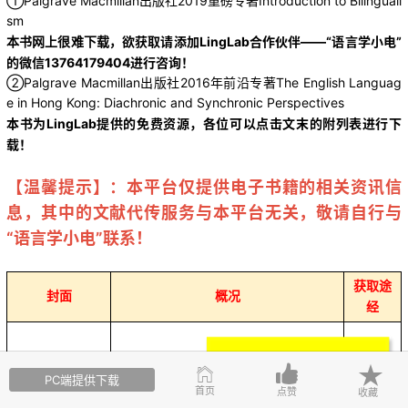
①Palgrave Macmillan
出版社2019重磅专著Introduction to Bilinguali
sm
本书网上很难下载，
欲获取请添加LingLab合作伙伴——“语言学小电”
的微信13764179404进行咨询！
②Palgrave Macmillan出版社2016年前沿专著The English Languag
e in Hong Kong: Diachronic and Synchronic Perspectives
本书为LingLab提供的免费资源，各位可以点击文末的附
列表进行下
载！
【温馨提示】：本平台仅提供电子书籍的相关资讯信
息，其中的文献代传服务与本平台无关，敬请自行与
“语言学小电”联系！
获取途
封面
概况
经
PC端提供下载
首页
点赞
收藏