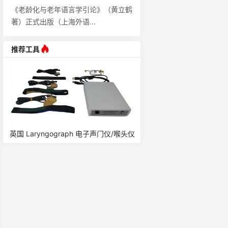
《老龄化与老年语言学引论》（黄立鹤
著）正式出版（上海外语...
推荐工具
统/
英国 Laryngograph 电子声门仪/喉头仪
美国 KAYPENTAX 言语发
EGG-D200
系统/气流气压仪 PAS6