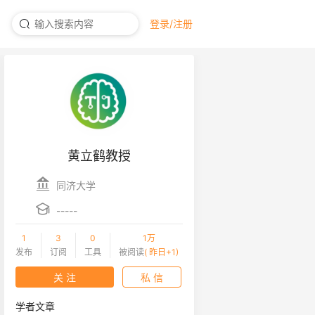
登录/注册
黄立鹤教授
同济大学
-----
1
3
0
1万
发布
订阅
工具
被阅读
( 昨日+1)
关 注
私 信
学者文章