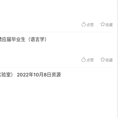
点赞
收藏
招聘应届毕业生（语言学）
点赞
收藏
 KAYPENTAX 鼻流计/鼻音计 6500
英国 AI 言语超声采集仪 Micro Spee
验室） 2022年10月8日资源