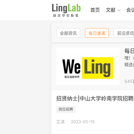
首页
文献
会
全部资讯
每日速递
前沿资讯
每
嘿！
精选
54
招贤纳士|中山大学岭南学院招
岗位招聘
艾淇
2023-05-15