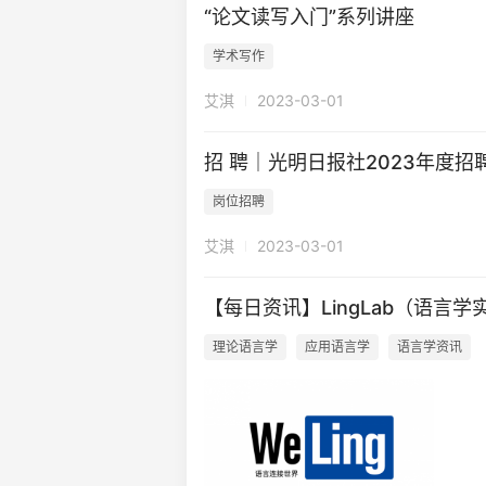
“论文读写入门”系列讲座
学术写作
艾淇
2023-03-01
招 聘｜光明日报社2023年度
岗位招聘
艾淇
2023-03-01
ngograph 电子声门仪/喉头仪
美国 KAYPENTAX 言语发音空气动力学
美国
EGG-D200
系统/气流气压仪 PAS6600
【每日资讯】LingLab（语言学实
理论语言学
应用语言学
语言学资讯