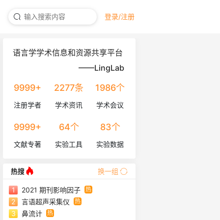
登录/注册
语言学学术信息和资源共享平台
——LingLab
9999+
2277条
1986个
注册学者
学术资讯
学术会议
9999+
64个
83个
文献专著
实验工具
实验数据
库
热搜
换一组
热
1
2021 期刊影响因子
热
2
言语超声采集仪
热
3
鼻流计