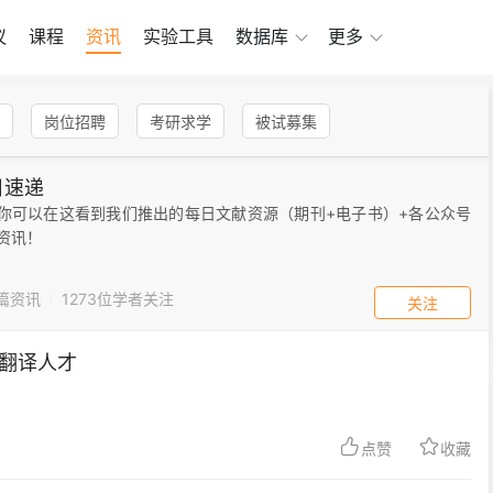
议
课程
资讯
实验工具
数据库
更多
岗位招聘
考研求学
被试募集
日速递
你可以在这看到我们推出的每日文献资源（期刊+电子书）+各公众号
资讯！
5篇资讯
1273
位学者关注
关注
聘翻译人才
点赞
收藏