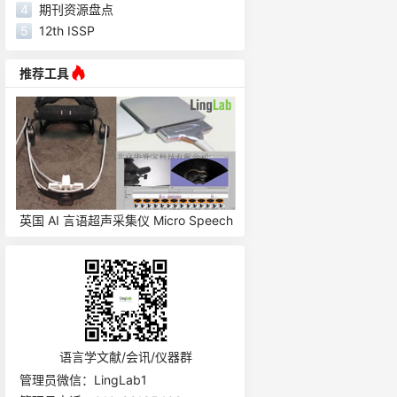
4
期刊资源盘点
5
12th ISSP
推荐工具
ch
美国 ABM 脑电仪 B-Alert
英国 Laryngograph 彩
系统 HSV
语言学文献/会讯/仪器群
管理员微信：LingLab1