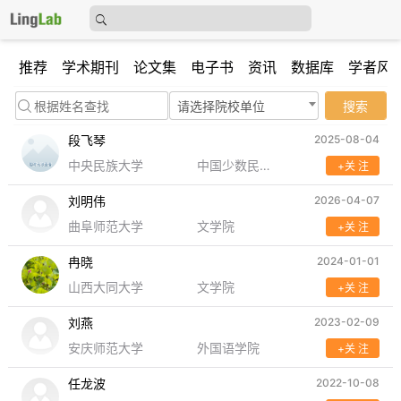
推荐
学术期刊
论文集
电子书
资讯
数据库
学者风
请选择院校单位
搜索
段飞琴
2025-08-04
中央民族大学
中国少数民族语言文学
+关 注
刘明伟
2026-04-07
曲阜师范大学
文学院
+关 注
冉晓
2024-01-01
山西大同大学
文学院
+关 注
刘燕
2023-02-09
安庆师范大学
外国语学院
+关 注
任龙波
2022-10-08