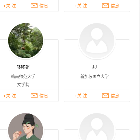
+关 注
信息
+关 注
信息
咚咚锵
JJ
赣南师范大学
新加坡国立大学
文学院
+关 注
信息
+关 注
信息