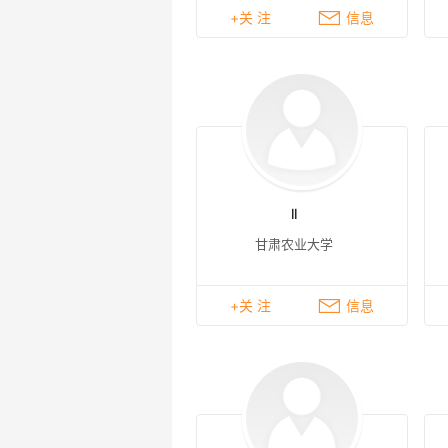
+关 注
信息
EGG-D200
系统/气流气压仪 PAS6600
ll
甘肃农业大学
+关 注
信息