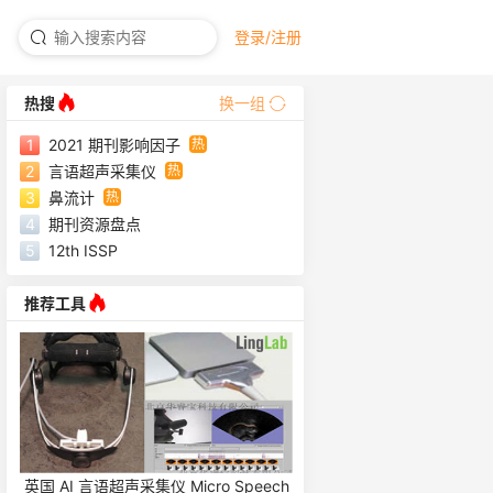
登录/注册
热搜
换一组
热
1
2021 期刊影响因子
热
2
言语超声采集仪
热
3
鼻流计
4
期刊资源盘点
5
12th ISSP
推荐工具
eech
美国 ABM 脑电仪 B-Alert
英国 Laryngograph