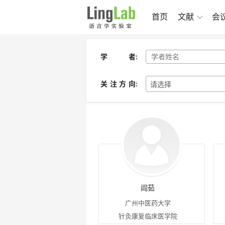
首页
文献
会
学 者
:
关注方向
:
请选择
阎茹
广州中医药大学
针灸康复临床医学院
ryngograph 电子声门仪/喉头仪
美国 KAYPENTAX 言语发音空气动力学
美