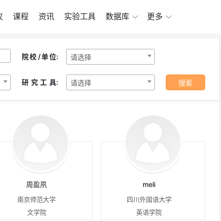
议
课程
资讯
实验工具
数据库
更多
院校/单位
:
请选择
研究工具
:
请选择
搜索
周盈夙
meli
南京师范大学
四川外国语大学
文学院
英语学院
国 KAYPENTAX 鼻流计/鼻音计 6500
英国 AI 言语超声采集仪 Micro Sp