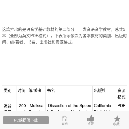
这篇推出的是语音学基础教材的第二部分——发音语音学教材，总共5
本（全部为英文PDF格式），下表所示依次为各本教材的类别、出版时
间、编/著者、书名、出版社和资源格式。
类别
时间
编/著者
书名
出版社
资源
格式
发音
200
Melissa
Dissection of the Speec
California
PDF
语音
2
Epstein,
h Production Mechanis
Digital Libr
学
Narineh
m by The UCLA Phoneti
ary
PC端提供下载
首页
Hacopia
cs Laboratory
点赞
收藏