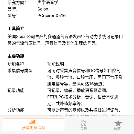
研究方向：
声学语音学
品牌：
Scion
型号：
PCquirer X516
工具简介
美国Scion公司生产的多通道气言语发声空气动力系统可记录口
鼻的气流气压信号、声音信号及其他生理信号等。
主要功能
功能名称
功能说明
采集信号类型
可同时采集声音信号和DC信号如口腔气
流、鼻腔气流、口腔气压、声门下气压及
肌电信号等，最高可达16通道；
记录功能
可记录、编辑、播放语音频谱图、
FFT/LPC技术分析、音调、语音基调周
期、共峰值频率等；
分析功能
可以对声音的基频以及共振峰进行调节、
可以通过快速傅里叶变换对所采集的信号
加群
进行处理、可通过软件控制采样率、增益
获取更多资源
首页
收藏
和滤波；