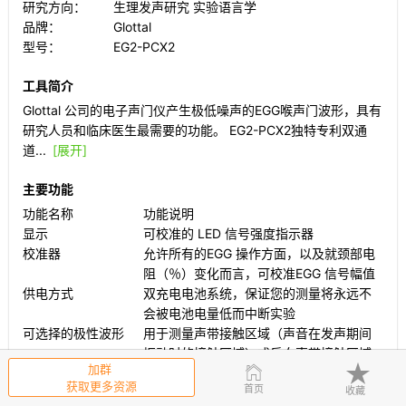
研究方向：
生理发声研究
实验语言学
品牌：
Glottal
型号：
EG2-PCX2
工具简介
Glottal 公司的电子声门仪产生极低噪声的EGG喉声门波形，具有
研究人员和临床医生最需要的功能。 EG2-PCX2独特专利双通
道...
[展开]
主要功能
功能名称
功能说明
显示
可校准的 LED 信号强度指示器
校准器
允许所有的EGG 操作方面，以及就颈部电
阻（％）变化而言，可校准EGG 信号幅值
供电方式
双充电电池系统，保证您的测量将永远不
会被电池电量低而中断实验
可选择的极性波形
用于测量声带接触区域（声音在发声期间
振动时的接触区域）或反向声带接触区域
加群
获取更多资源
工具交流
首页
收藏