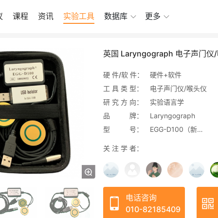
议
课程
资讯
实验工具
数据库
更多
英国 Laryngograph 电子声门
硬 件/软 件：
硬件+软件
工 具 类 型：
电子声门仪/喉头仪
研 究 方 向：
实验语言学
品 牌：
Laryngograph
型 号：
EGG-D100（新款）
关 注 学 者：
电话咨询
010-82185409