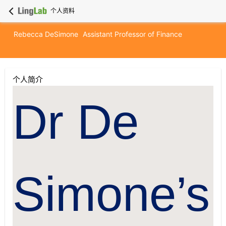
个人资料
Rebecca DeSimone
Assistant Professor of Finance
个人简介
Dr De
Simone’s