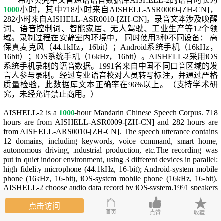
希尔贝壳中文普通话语音数据库AISHELL-2的语音时长为
1000
小时，其中718小时来自AISHELL-ASR0009-[ZH-CN]，
282小时来自AISHELL-ASR0010-[ZH-CN]。录音文本涉及唤醒
词、语音控制词、智能家居、无人驾驶、工业生产等12个领
域。录制过程在安静室内环境中， 同时使用3种不同设备： 高
保真麦克风（44.1kHz，16bit）；Android系统手机（16kHz，
16bit）；iOS系统手机（16kHz，16bit）。AISHELL-2采用iOS
系统手机录制的语音数据。1991名来自中国不同口音区域的发
言人参与录制。经过专业语音校对人员转写标注，并通过严格
质量检验，此数据库文本正确率在96%以上。
（
支持学术研
究，未经允许禁止商用。
）
AISHELL-2 is a
1000
-hour Mandarin Chinese Speech Corpus. 718
hours are from AISHELL-ASR0009-[ZH-CN] and 282 hours are
from AISHELL-ARS0010-[ZH-CN]. The speech utterance contains
12 domains, including keywords, voice command, smart home,
autonomous driving, industrial production, etc.
The recording was
put in quiet indoor environment, using 3 different devices in parallel:
high fidelity microphone (44.1kHz, 16-bit); Android-system mobile
phone (16kHz, 16-bit), iOS-system mobile phone (16kHz, 16-bit).
AISHELL-2 choose audio data record by iOS-system.
1991 speakers
from different accent areas in China were participate in this
点击访问
recording. The manual transcription accuracy rate is above 96%,
首页
点赞
收藏
through professional speech annotation and strict quality inspection.