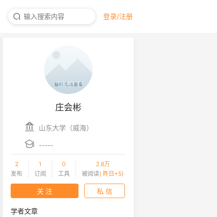
登录/注册
庄会彬
山东大学（威海）
-----
2
1
0
2.8万
发布
订阅
工具
被阅读
( 昨日+5)
关 注
私 信
学者文章