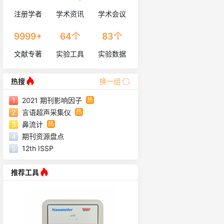
注册学者
学术资讯
学术会议
9999+
64个
83个
文献专著
实验工具
实验数据
库
热搜
换一组
热
1
2021 期刊影响因子
热
2
言语超声采集仪
热
3
鼻流计
4
期刊资源盘点
5
12th ISSP
推荐工具