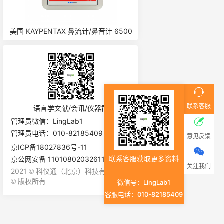
力学
美国 KAYPENTAX 鼻流计/鼻音计 6500
英国 AI 言语超声采集仪 Micro
联系客服
语言学文献/会讯/仪器群
管理员微信：LingLab1
管理员电话：010-82185409
意见反馈
京ICP备18027836号-11
联系客服获取更多资料
京公网安备 11010802032611号
关注我们
2021
科仪通（北京）科技有限公司
©
版权所有
©
微信号：LingLab1
客服电话：010-82185409