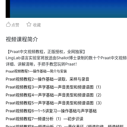
点赞
收藏
视频课程简介
【Praat中文视频教程，正版授权，全网独家】
LingLab语言实验室将放送由Shallot博士录制的数十个Praat
美国 KAYPENTAX 言语发音空气动
美国 KAYPENTAX 鼻流计/
详细、讲解清晰，手把手教您玩转Praat！
Praat视频教程1—操作基础—简介与安装
力学系统/气流气压仪 PAS6600
6500
Praat视频教程2—操作基础—读取、采样与录音
Praat视频教程3—声学基础—声音类型和频谱语图（1）
Praat视频教程4—声学基础—声音类型和频谱语图（2）
Praat视频教程5—声学基础—声音类型和频谱语图（3）
Praat视频教程6—1~5讲复习—操作基础与声学基础
Praat视频教程7—频谱分析（1）—初步识读
Praat视频教程8—频谱分析（2）—量化表征（频谱包络、频谱倾斜