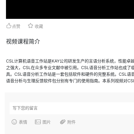
点赞
收藏
视频课程简介
CSL计算机语音工作站是KAY公司研发生产的言语分析系统，性能
美国 KAYPENTAX 鼻流计/鼻音计
英国 AI 言语超声采集仪 Mic
之强大，CSL在众多专业文献中被引用。CSL语音分析工作站也成
具。CSL语音分析工作站是一套包括软件和硬件的完整系统。CSL
6500
Speech
语音分析与生理反馈软件包分别有专门的使用指南。本系列视频对CS
表情
图片
附件