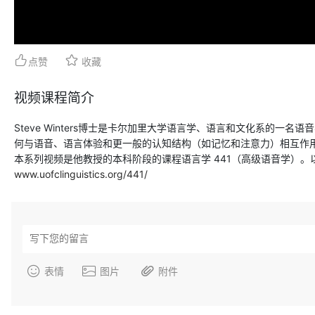
点赞
收藏
视频课程简介
Steve Winters博士是卡尔加里大学语言学、语言和文化系的一
美国 Glottal 鼻流计 NVS
美国 Glottal 言语发音空气
何与语音、语言体验和更一般的认知结构（如记忆和注意力）相互作
统/气流气压仪 MS110
本系列视频是他教授的本科阶段的课程语言学 441（高级语音学）
www.uofclinguistics.org/441/
表情
图片
附件