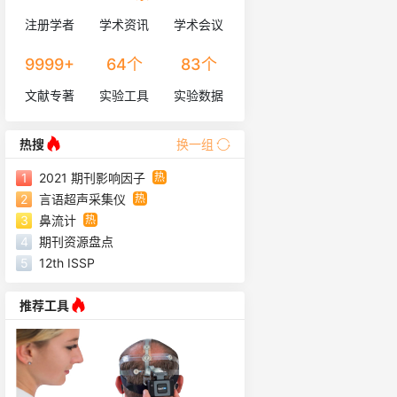
注册学者
学术资讯
学术会议
9999+
64个
83个
文献专著
实验工具
实验数据
库
热搜
换一组
热
1
2021 期刊影响因子
热
2
言语超声采集仪
热
3
鼻流计
4
期刊资源盘点
5
12th ISSP
推荐工具