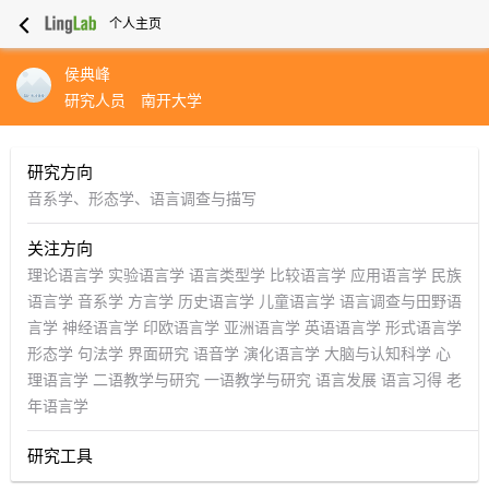
个人主页
侯典峰
研究人员
南开大学
研究方向
音系学、形态学、语言调查与描写
关注方向
理论语言学
实验语言学
语言类型学
比较语言学
应用语言学
民族
语言学
音系学
方言学
历史语言学
儿童语言学
语言调查与田野语
言学
神经语言学
印欧语言学
亚洲语言学
英语语言学
形式语言学
形态学
句法学
界面研究
语音学
演化语言学
大脑与认知科学
心
理语言学
二语教学与研究
一语教学与研究
语言发展
语言习得
老
年语言学
研究工具