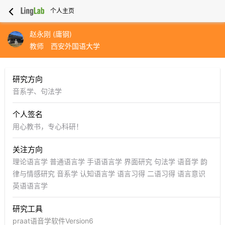
个人主页
赵永刚 (庸钢)
教师
西安外国语大学
研究方向
音系学、句法学
个人签名
用心教书，专心科研！
关注方向
理论语言学
普通语言学
手语语言学
界面研究
句法学
语音学
韵
律与情感研究
音系学
认知语言学
语言习得
二语习得
语言意识
英语语言学
研究工具
praat语音学软件Version6