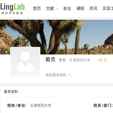
首页
文献
会议
课程
资讯
实验
戴竞
学生
天津师范大学
+关 注
收起基本资料
基本资料
院校/单位
：
天津师范大学
院系/部门