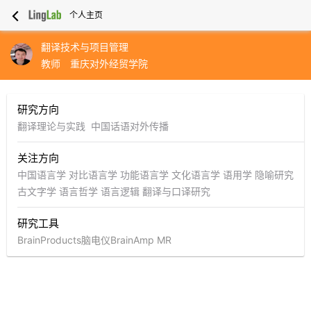
个人主页
翻译技术与项目管理
教师
重庆对外经贸学院
研究方向
翻译理论与实践  中国话语对外传播
关注方向
中国语言学
对比语言学
功能语言学
文化语言学
语用学
隐喻研究
古文字学
语言哲学
语言逻辑
翻译与口译研究
研究工具
BrainProducts脑电仪BrainAmp MR