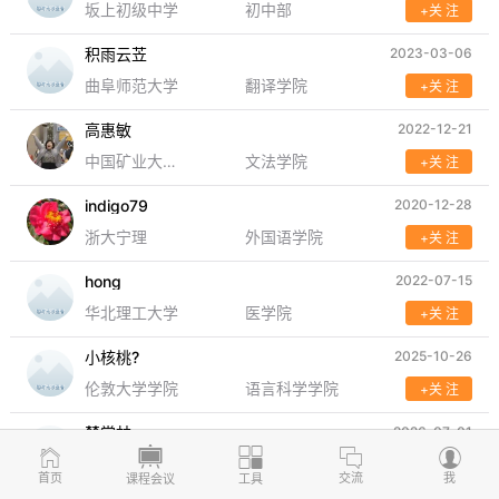
坂上初级中学
初中部
+关 注
积雨云苙
2023-03-06
曲阜师范大学
翻译学院
+关 注
高惠敏
2022-12-21
中国矿业大学（北京）
文法学院
+关 注
indigo79
2020-12-28
浙大宁理
外国语学院
+关 注
hong
2022-07-15
华北理工大学
医学院
+关 注
小核桃?
2025-10-26
伦敦大学学院
语言科学学院
+关 注
楚常林
2026-07-01
延边大学
外国语学院
+关 注
首页
交流
我
课程会议
工具