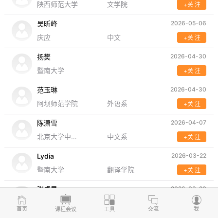
陕西师范大学
文学院
+关 注
吴昕峰
2026-05-06
庆应
中文
+关 注
扬樊
2026-04-30
暨南大学
+关 注
范玉琳
2026-04-30
阿坝师范学院
外语系
+关 注
陈潇雪
2026-04-07
北京大学中文系
中文系
+关 注
Lydia
2026-03-22
暨南大学
翻译学院
+关 注
张卓异
2026-03-20
湖北第二师范学院
+关 注
首页
交流
我
课程会议
工具