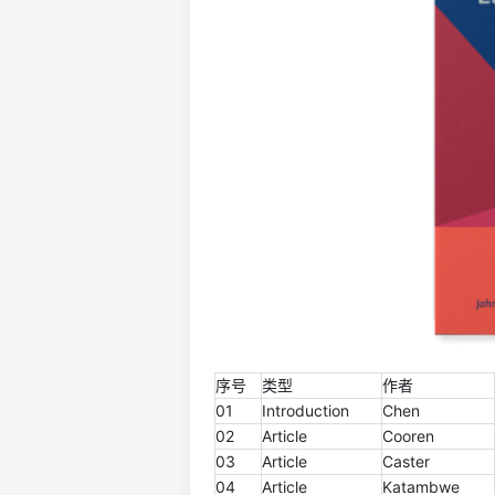
序号
类型
作者
01
Introduction
Chen
02
Article
Cooren
03
Article
Caster
04
Article
Katambwe