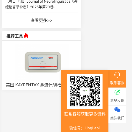
【每日刊讯】Journal of Neurolinguistics《神
经语言学杂志》2025年第73卷-...
查看更多>>
推荐工具
联系客服
力学
美国 KAYPENTAX 鼻流计/鼻音计 6500
英国 AI 言语超声采集仪 Micro
意见反馈
联系客服获取更多资料
关注我们
微信号：LingLab1