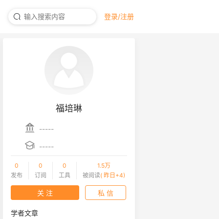
登录/注册
福培琳
-----
-----
0
0
0
1.5万
发布
订阅
工具
被阅读
( 昨日+4)
关 注
私 信
学者文章