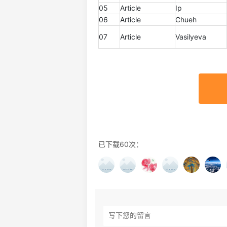
05
Article
Ip
06
Article
Chueh
07
Article
Vasilyeva
已下载60次：
Glottal 鼻流计 NVS
美国 Glottal 言语发音空气动力学系统/
英国
气流气压仪 MS110