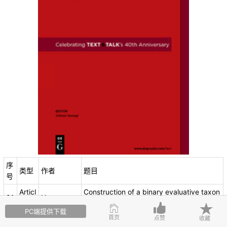
序
类型
作者
题目
号
Articl
Construction of a binary evaluative taxon
01
Hauser
e
omy within a story
PC端提供下载
首页
Deployment of I don’t know and wakann
点赞
收藏
Articl
Hosoda &