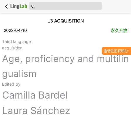
L3 ACQUISITION
2022-04-10
永久开放
Third language
acquisition
邀请注册获积分
Age, proficiency and multilin
gualism
Edited by
Camilla Bardel
Laura Sánchez