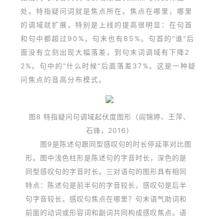
处。特指疑问词就是焦点所在。焦点在哪里，哪里
的调域就扩展，特别是上线的提高很明显：在句首
和句中都超过90%，句末也有85%。句首的“谁”后
面没有立刻出现大幅落差，到句末词调域有下降2
2%。句中的“什么时候”后面落差37%。这是一种疑
问焦点的音高分布模式。
图8 特指疑问句调域起伏度图形
（阎锦婷、王萍、
石锋，2016）
图9是陈述句跟同型感叹句的时长停延率对比图
形。图中浅色柱形是陈述句的字音时长，深色的是
同型感叹句的字音时长。三对语句的图形具有相同
特点：陈述句是前半句的字音较长，感叹句是后半
句字音较长。感叹句焦点在哪里？句末语气助词和
前面的动词或形容词和副词共同构成感叹焦点。语