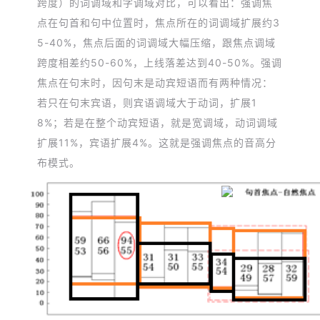
跨度）的词调域和字调域对比，可以看出：强调焦
点在句首和句中位置时，焦点所在的词调域扩展约3
5-40%，焦点后面的词调域大幅压缩，跟焦点调域
跨度相差约50-60%，上线落差达到40-50%。强调
焦点在句末时，因句末是动宾短语而有两种情况：
若只在句末宾语，则宾语调域大于动词，扩展1
8%；若是在整个动宾短语，就是宽调域，动词调域
扩展11%，宾语扩展4%。这就是强调焦点的音高分
布模式。