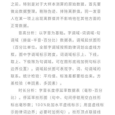
之前，特别是对于大样本测算的原始数据，首先要
做出数据整理。剔除伪迹、排除离群值。同一发音
人在某一项上出现离群值并不影响他在其他方面的
正常数据。
音高分析：以字音为基础。字调域-词调域-句
调域（赫兹-半音-百分比）数据表。调域起伏图形
（百分比单位。全部字调域按照韵律词划出虚线方
框，图中字调域标示跨度，词调域标示上、下线，
取上、下极限为句调域。可在图形底线加例句标示
边界位置）。调域起伏图可表现字、词、句调域的
联系。统计检验：平均值、标准差都要给出来。方
差检验（单因素、多因素）。
时长分析：字音长度停延率数据表（毫秒-百分
比）。停延率柱形图（句中、句间停顿用空白柱形
标出毫秒数；100%处加水平虚线标示；用竖虚线标
示韵律词边界；必要时加例句）。柱形顶点联接线