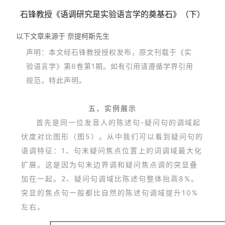
石锋教授《语调研究是实验语言学的奠基石》（下）
以下文章来源于 奈提柯斯先生
声明：本文经石锋教授授权发布，原文刊载于《实
验语言学》第6卷第1期。如有引用请遵循学界引用
规范，特此声明。
五、实例展示
首先是同一位发音人的陈述句-疑问句的调域起
伏度对比图形（图5）。从中我们可以看到疑问句的
语调特征：1、句末疑问焦点位置上的词调域最大化
扩展。这是因为句末边界调和疑问焦点调的突显叠
加在一起。2、疑问句调域比陈述句整体抬高8%。
突显的焦点句一般都比自然的陈述句调域提升10%
左右。