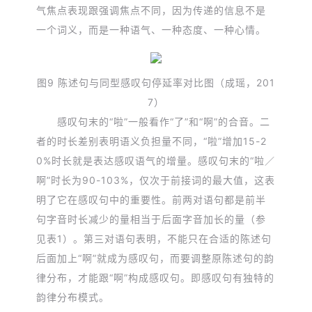
气焦点表现跟强调焦点不同，因为传递的信息不是
一个词义，而是一种语气、一种态度、一种心情。
图9 陈述句与同型感叹句停延率对比图
（成瑶，201
7）
感叹句末的“啦”一般看作“了”和“啊”的合音。二
者的时长差别表明语义负担量不同，“啦”增加15-2
0%时长就是表达感叹语气的增量。感叹句末的“啦／
啊”时长为90-103%，仅次于前接词的最大值，这表
明了它在感叹句中的重要性。前两对语句都是前半
句字音时长减少的量相当于后面字音加长的量（参
见表1）。第三对语句表明，不能只在合适的陈述句
后面加上“啊”就成为感叹句，而要调整原陈述句的韵
律分布，才能跟“啊”构成感叹句。即感叹句有独特的
韵律分布模式。