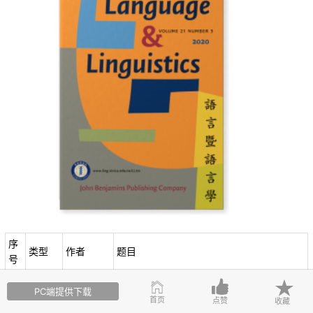
序
类型
作者
题目
号
Allassonni
PC端提供下载
ère-Tan
Numeral base, numeral classifier, and no
首页
点赞
收藏
01
Article
g & One-
un