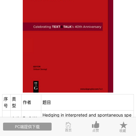
序
类
作者
题目
号
型
Hedging in interpreted and spontaneous spe
Arti
Fu & Wa
01
eches: a comparative study of Chinese and
cle
ng
PC端提供下载
American political press briefings
首页
点赞
收藏