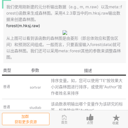
我们使用刚新建的元分析输出数据（e.g., m, m.raw）以及meta::f
orest()函数来生成森林图。采用4.2.3章当中的m.hksj.raw输出数
据来创建森林图。
forest(m.hksj.raw)
从上图可以看到该函数的森林图是由菱形（即总体效应和置信区
间）和预测区间组成。一般而言，只要直接输入forest(data)就可
以出森林图。我们还可以采用meta::forest其他的参数来调整森林
图。
类型
参数
描述
排序变量。如，您可以使用“TE”按效果大
小对森林图进行排序，或使用“Author”按
普通
sortvar
作者姓名来排序
该函数表明输出哪个变量作为该研究的标
普通
studlab
签。标准输出是“Author”
加群
是否绘制固定效应评估。（TRUE/FALS
获取更多资源
首页
点赞
收藏
普通
comb.fixed
E）